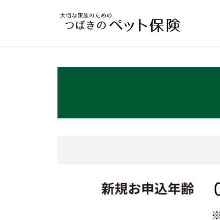
コ
ナ
ン
ビ
テ
ゲ
ン
ー
ツ
シ
へ
ョ
ス
ン
キ
に
ッ
移
プ
動