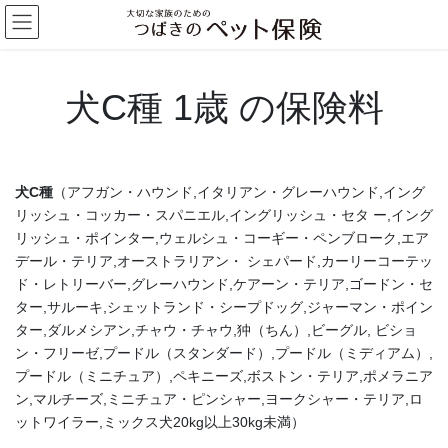
コ
ナ
ン
ビ
テ
ゲ
ン
ー
ツ
シ
犬C種 1歳 の保険料
へ
ョ
ス
ン
キ
に
ッ
移
犬C種
（アフガン・ハウンド,イタリアン・グレーハウンド,イング
プ
動
リッシュ・コッカー・スパニエル,イングリッシュ・セタ ー,イング
リッシュ・ポインター,ウェルシュ・コーギー・ペンブローク,エア
デール・テリア,オーストラリアン・ シェパード,カーリーコーテッ
ド・レトリーバー,グレーハウンド,ケアーン・テリア,ゴードン・セ
ター,サルーキ,シェットランド・シープドッグ,ジャーマン・ポイン
ター,ダルメシアン,チャウ・チャウ,狆（ちん）,ビーグル, ビショ
ン・フリーゼ,プードル（スタンダード）,プードル（ミディアム）,
プードル（ミニチュア）,ペキニーズ,ボストン・テリア,ポメラニア
ン,マルチーズ,ミニチュア・ピンシャー,ヨークシャー・テリア,ロ
ットワイラー,ミックス犬20kg以上30kg未満）