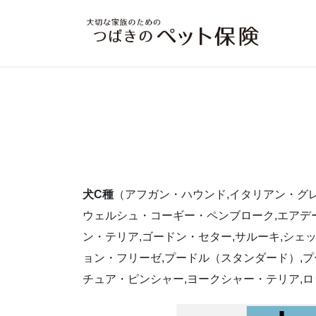
コ
ナ
ン
ビ
テ
ゲ
ン
ー
ツ
シ
へ
ョ
ス
ン
キ
に
ッ
移
プ
動
犬C種
（アフガン・ハウンド,イタリアン・グレ
ウェルシュ・コーギー・ペンブローク,エアデー
ン・テリア,ゴードン・セター,サルーキ,シェ
ョン・フリーゼ,プードル（スタンダード）,プ
チュア・ピンシャー,ヨークシャー・テリア,ロッ