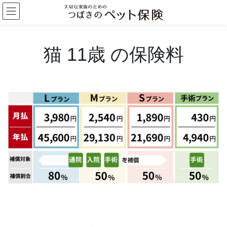
コ
ナ
ン
ビ
テ
ゲ
ン
ー
ツ
シ
猫 11歳 の保険料
へ
ョ
ス
ン
キ
に
ッ
移
プ
動