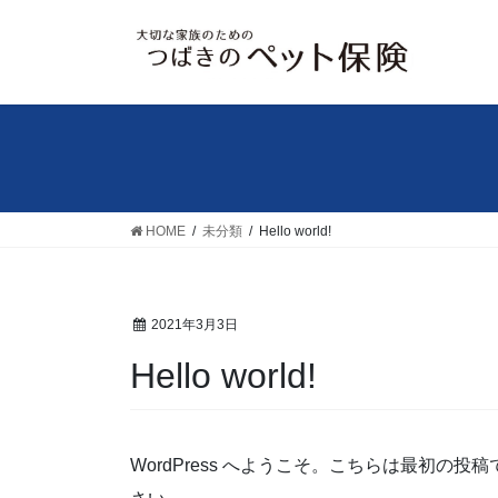
コ
ナ
ン
ビ
テ
ゲ
ン
ー
ツ
シ
へ
ョ
ス
ン
キ
に
ッ
移
HOME
未分類
Hello world!
プ
動
2021年3月3日
Hello world!
WordPress へようこそ。こちらは最初